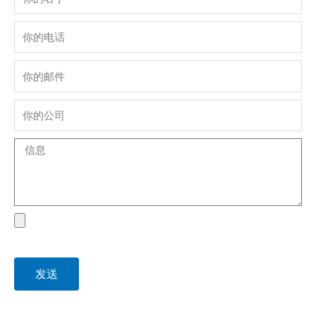
phone
Email
company
Message
file
发送