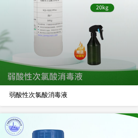
弱酸性次氯酸消毒液