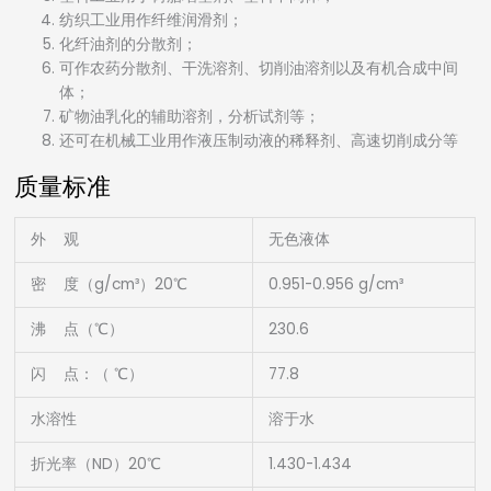
纺织工业用作纤维润滑剂；
化纤油剂的分散剂；
可作农药分散剂、干洗溶剂、切削油溶剂以及有机合成中间
体；
矿物油乳化的辅助溶剂，分析试剂等；
还可在机械工业用作液压制动液的稀释剂、高速切削成分等
质量标准
外 观
无色液体
密 度（g/cm³）20℃
0.951-0.956 g/cm³
沸 点（℃）
230.6
闪 点：（ ℃）
77.8
水溶性
溶于水
折光率（ND）20℃
1.430-1.434