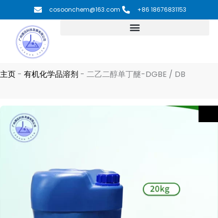
跳
cosoonchem@163.com
+86 18676831153
至
内
容
主页
-
有机化学品溶剂
-
二乙二醇单丁醚-DGBE / DB