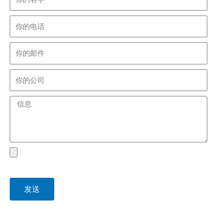
phone
Email
company
Message
file
发送