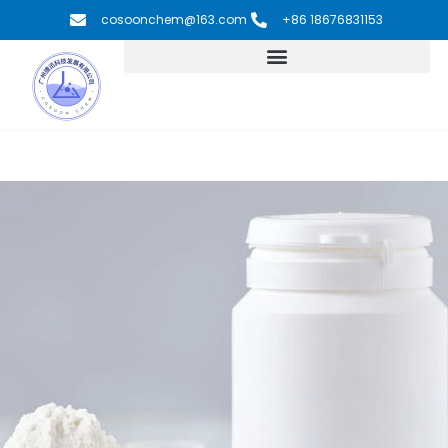
跳
cosoonchem@163.com
+86 18676831153
至
内
容