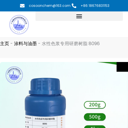
跳
cosoonchem@163.com
+86 18676831153
至
内
容
主页
-
涂料与油墨
-
水性色浆专用研磨树脂 8096