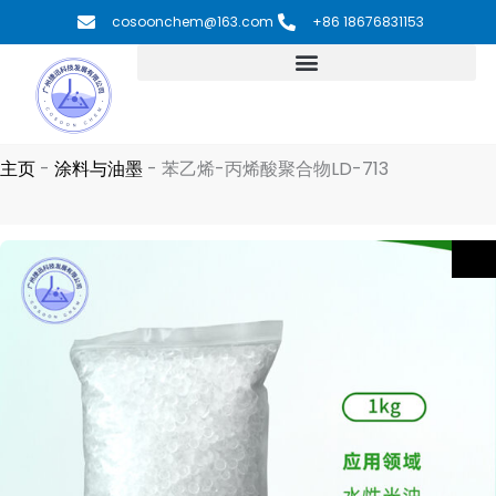
跳
cosoonchem@163.com
+86 18676831153
至
内
容
主页
-
涂料与油墨
-
苯乙烯-丙烯酸聚合物LD-713