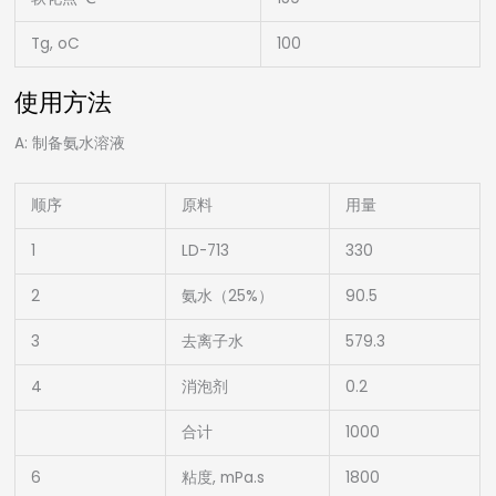
Tg, oC
100
使用方法
A: 制备氨水溶液
顺序
原料
用量
1
LD-713
330
2
氨水（25%）
90.5
3
去离子水
579.3
4
消泡剂
0.2
合计
1000
6
粘度, mPa.s
1800