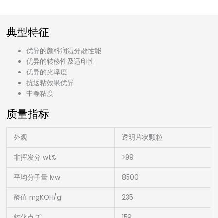
典型特征
优异的颜料润湿分散性能
优异的转移性及适印性
优异的光泽度
抗返粘效果优异
中等粘度
质量指标
外观
透明片状颗粒
非挥发分 wt%
>99
平均分子量 Mw
8500
酸值 mgKOH/g
235
软化点 ℃
159