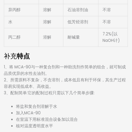
异丙醇
溶解
石油溶剂油
不溶
水
溶解
低芳烃溶剂
不溶
7.2%(以
丙二醇
溶解
耐碱量
NaOH计)
补充
特点
1、将 MCA-90与一种复合剂和一种助洗剂作简单的组合，就可制成
品质优异的水性去油剂。
2、所需原料不复杂，不含溶剂，成本低且有利于环保，其生产过程
容易实现低成本、高收益。
3、配制简单:它的配制过程只需以下几个简单步骤:
将盐和复合剂溶解于水
加入MCA-90
在室温下用标准混合设备加以混合
核对温度透明度水平