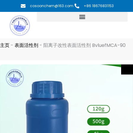
跳
cosoonchem@163.com
+86 18676831153
至
内
容
主页
-
表面活性剂
-
阳离子改性表面活性剂 BvluefMCA-90