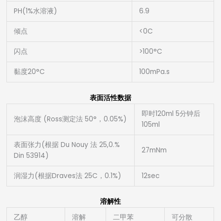
PH(1%水溶液)
6.9
倾点
<0C
闪点
>100°C
黏度20°C
100mPa.s
表面活性数据
即时120ml 5分钟后
泡沫高度 (Ross测定法 50°，0.05%)
105ml
表面张力(根据 Du Nouy 法 25,0.%
27mNm
Din 53914)
润湿力(根据Draves法 25C，0.1%)
12sec
溶解性
乙醇
溶解
二甲苯
可分散