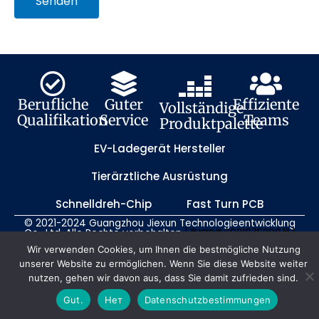
Senden
Berufliche
Guter
Effiziente
Vollständige
Qualifikation
Service
Teams
Produktpalette
EV-Ladegerät Hersteller
Tierärztliche Ausrüstung
Schnelldreh-Chip
Fast Turn PCB
© 2021-2024 Guangzhou Jiexun Technologieentwicklung
Co., Ltd. Alle Rechte vorbehalten
[粤ICP备2021075290号]
Lageplan
Datenschutzbestimmungen
Wir verwenden Cookies, um Ihnen die bestmögliche Nutzung
unserer Website zu ermöglichen. Wenn Sie diese Website weiter
nutzen, gehen wir davon aus, dass Sie damit zufrieden sind.
Gut.
Нет
Datenschutzbestimmungen