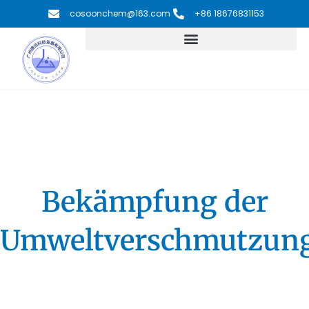
Zum
cosoonchem@163.com
+86 18676831153
Inhalt
springen
Bekämpfung der
Umweltverschmutzun