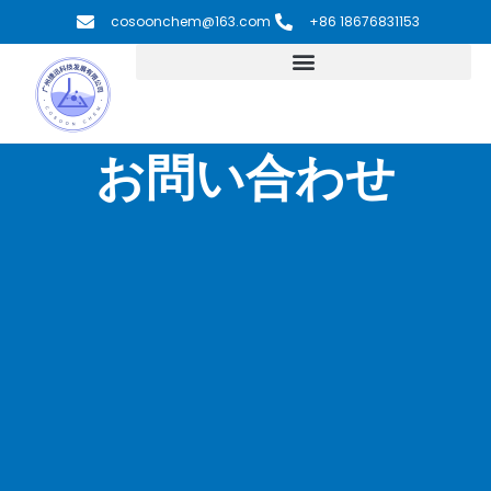
内
cosoonchem@163.com
+86 18676831153
容
を
ス
キ
ッ
お問い合わせ
プ