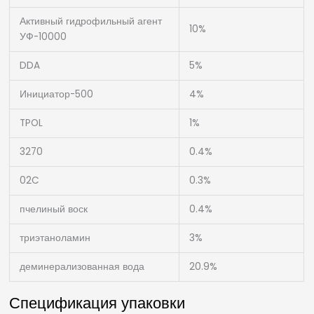
Активный гидрофильный агент
10%
УФ-10000
DDA
5%
Инициатор-500
4%
TPOL
1%
3270
0.4%
02C
0.3%
пчелиный воск
0.4%
триэтаноламин
3%
деминерализованная вода
20.9%
Спецификация упаковки