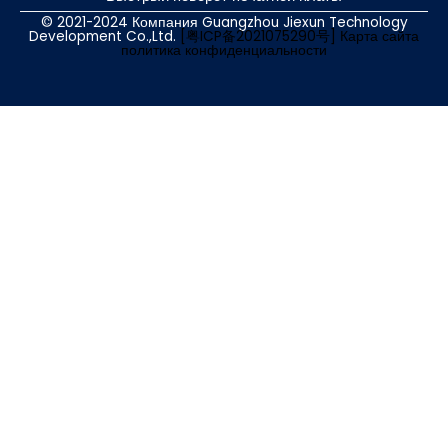
© 2021-2024 Компания Guangzhou Jiexun Technology
Development Co.,Ltd.
[粤ICP备2021075290号]
Карта сайта
политика конфиденциальности