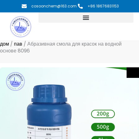
Перейти
cosoonchem@163.com
+86 18676831153
к
содержимому
дом
/
пав
/
Абразивная смола для красок на водной
основе 8096