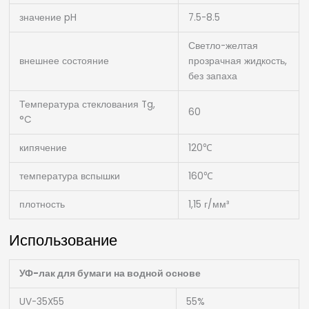
значение pH
7.5-8.5
Светло-желтая
внешнее состояние
прозрачная жидкость,
без запаха
Температура стеклования Tg,
60
°C
кипячение
120℃
температура вспышки
160℃
плотность
1,15 г/мм³
Использование
УФ-лак для бумаги на водной основе
UV-35X55
55%