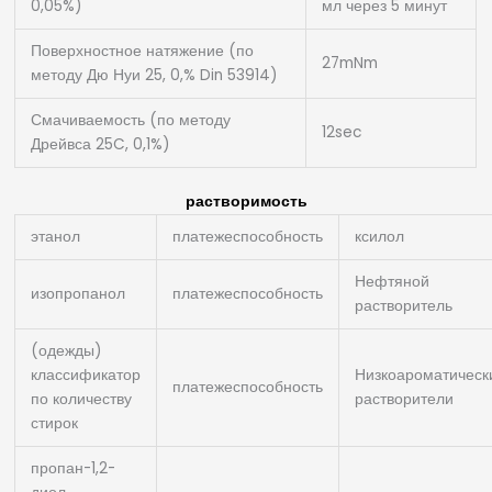
0,05%)
мл через 5 минут
Поверхностное натяжение (по
27mNm
методу Дю Нуи 25, 0,% Din 53914)
Смачиваемость (по методу
12sec
Дрейвса 25C, 0,1%)
растворимость
этанол
платежеспособность
ксилол
Нефтяной
изопропанол
платежеспособность
растворитель
(одежды)
классификатор
Низкоароматическ
платежеспособность
по количеству
растворители
стирок
пропан-1,2-