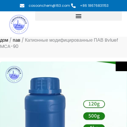
Перейти
cosoonchem@163.com
+86 18676831153
к
содержимому
дом
/
пав
/
Катионные модифицированные ПАВ Bvluef
MCA-90