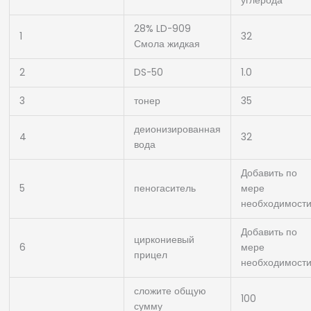
углерода
28% LD-909
1
32
Смола жидкая
2
DS-50
1.0
3
тонер
35
деионизированная
4
32
вода
Добавить по
5
пеногаситель
мере
необходимост
Добавить по
циркониевый
6
мере
прицел
необходимост
сложите общую
100
сумму