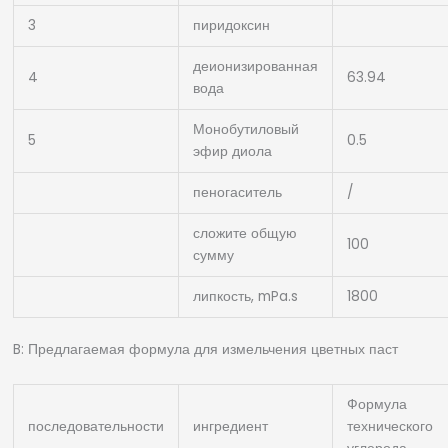
3
пиридоксин
деионизированная
4
63.94
вода
Монобутиловый
5
0.5
эфир диола
пеногаситель
/
сложите общую
100
сумму
липкость, mPa.s
1800
B: Предлагаемая формула для измельчения цветных паст
Формула
последовательности
ингредиент
технического