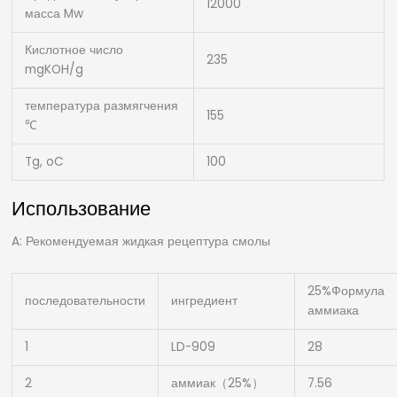
12000
масса Mw
Кислотное число
235
mgKOH/g
температура размягчения
155
℃
Tg, oC
100
Использование
A: Рекомендуемая жидкая рецептура смолы
25%Формула
последовательности
ингредиент
аммиака
1
LD-909
28
2
аммиак（25%）
7.56