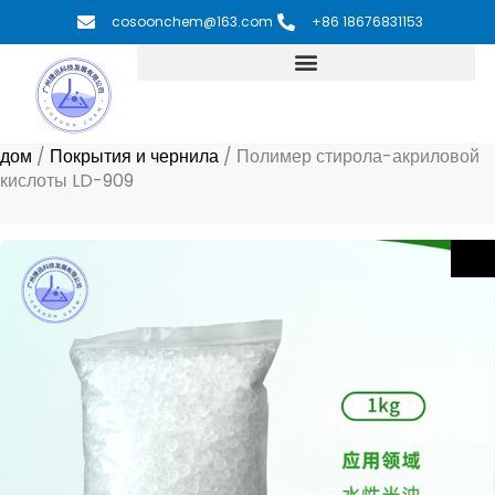
Перейти
cosoonchem@163.com
+86 18676831153
к
содержимому
дом
/
Покрытия и чернила
/
Полимер стирола-акриловой
кислоты LD-909