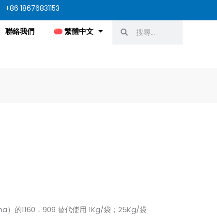
+86 18676831153
搜
搜
聯絡我們
繁體中文
尋
尋
）的1160，909 替代使用 1Kg/袋；25Kg/袋