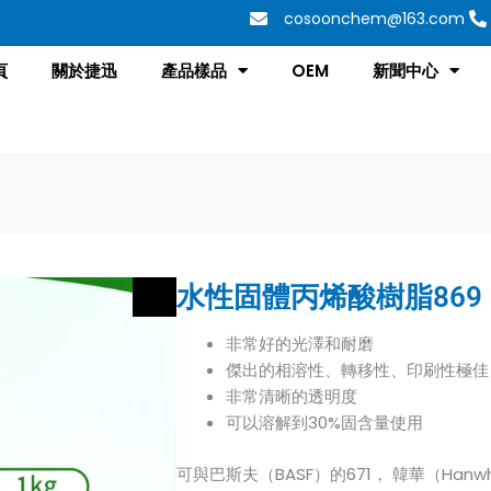
cosoonchem@163.com
頁
關於捷迅
產品樣品
OEM
新聞中心
水性固體丙烯酸樹脂869
⾮常好的光澤和耐磨
傑出的相溶性、轉移性、印刷性極佳
⾮常清晰的透明度
可以溶解到30%固含量使⽤
可與巴斯夫（BASF）的671， 韓華（Hanwha