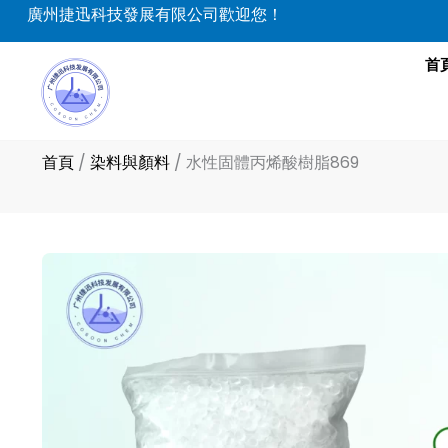
跳
廣州捷迅科技發展有限公司歡迎您！
至
主
首
要
內
容
首頁
/
染料與顏料
/
水性固體丙烯酸樹脂869