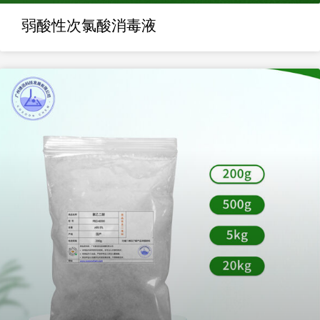
弱酸性次氯酸消毒液