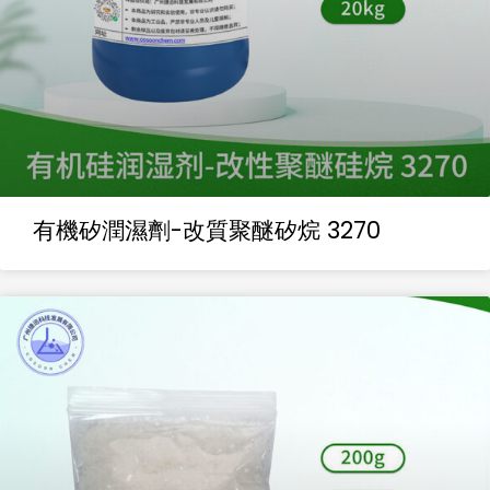
有機矽潤濕劑-改質聚醚矽烷 3270