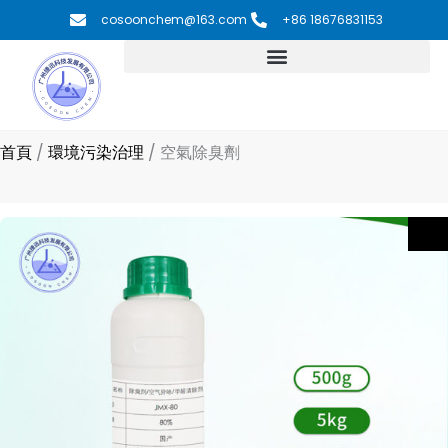
跳
cosoonchem@163.com
+86 18676831153
至
主
要
內
容
首頁
/
環境污染治理
/
空氣除臭劑