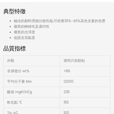
典型特徵
極佳的顏料潤濕分散性能,可研磨35%-45%高色含量的色漿
優異的轉移性及適印性
優異的光澤度
低固含高黏度
品質指標
外觀
透明片狀顆粒
非揮發分 wt%
>99
平均分子量 Mw
12000
酸值 mgKOH/g
235
軟化點 ℃
155
Tg, oC
100