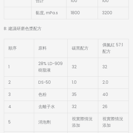
合計
100
100
黏度, mPa.s
1800
3200
B: 建議研磨色漿配方
偶氮紅 57:1
順序
原料
碳黑配方
配方
28% LD-909
1
32
32
樹脂液
2
DS-50
1.0
2.0
3
色粉
35
40
4
去離子水
32
26
視實際情況
視實際情況
5
消泡劑
添加
添加