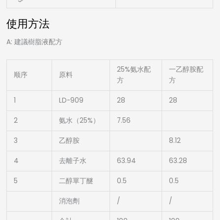
使用方法
A: 建議樹脂液配方
25%氨水配
一乙醇胺配
顺序
原料
方
方
1
LD-909
28
28
2
氨水（25%）
7.56
3
乙醇胺
8.12
4
去離子水
63.94
63.28
5
二醇單丁醚
0.5
0.5
消泡劑
/
/