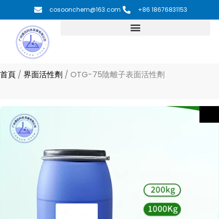
跳
cosoonchem@163.com
+86 18676831153
至
主
要
內
容
首頁
/
界面活性劑
/
OTG-75陰離子表面活性劑