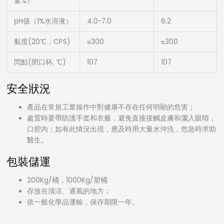
量%）
pH值（1%水溶液）
4.0-7.0
6.2
黏度(20℃，CPS)
≤300
≤300
閃點(閉口杯, ℃)
107
107
安全狀況
產品在常規工業操作中對健康不存在任何明顯的危害；
處置時要帶防護手套和衣服，避免直接接觸皮膚和灑入眼睛，
口腔內；如有此情況出現，應及時用大量水沖洗，危急時求助
醫生。
包裝儲運
200Kg/桶，1000Kg/塑桶
存放在清涼、通風的地方；
依一般化學品運輸，保存期限一年。