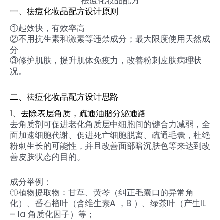
祛痘化妆品配方
一、祛痘化妆品配方设计原则
①起效快，有效率高
②不用抗生素和激素等违禁成分；最大限度使用天然成
分
③修护肌肤，提升肌体免疫力，改善粉刺皮肤病理状
况。
二、
祛痘化妆品
配方设计思路
1、去除表层角质，疏通油脂分泌通路
去角质剂可促进老化角质层中细胞间的键合力减弱，全
面加速细胞代谢、促进死亡细胞脱离、疏通毛囊，杜绝
粉刺生长的可能性，并且改善面部暗沉肤色等来达到改
善皮肤状态的目的。
成分举例：
①植物提取物：甘草、黄芩（纠正毛囊口的异常角
化）、番石榴叶（含维生素A ，B ）、绿茶叶（产生IL
– la 角质化因子）等；