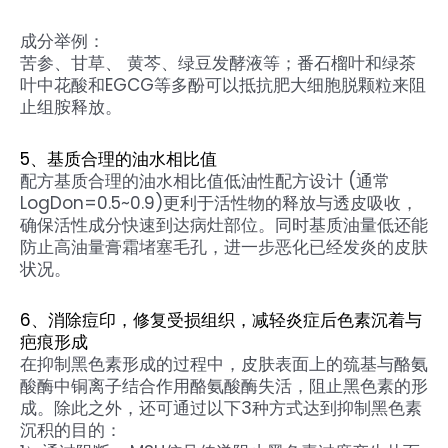
成分举例：
苦参、甘草、 黄芩、绿豆发酵液等；番石榴叶和绿茶
叶中花酸和EGCG等多酚可以抵抗肥大细胞脱颗粒来阻
止组胺释放。
5、基质合理的油水相比值
配方基质合理的油水相比值低油性配方设计 (通常
LogDon=0.5~0.9)更利于活性物的释放与透皮吸收，
确保活性成分快速到达病灶部位。同时基质油量低还能
防止高油量膏霜堵塞毛孔，进一步恶化已经发炎的皮肤
状况。
6、消除痘印，修复受损组织，减轻炎症后色素沉着与
疤痕形成
在抑制黑色素形成的过程中，皮肤表面上的巯基与酪氨
酸酶中铜离子结合作用酪氨酸酶失活，阻止黑色素的形
成。除此之外，还可通过以下3种方式达到抑制黑色素
沉积的目的：