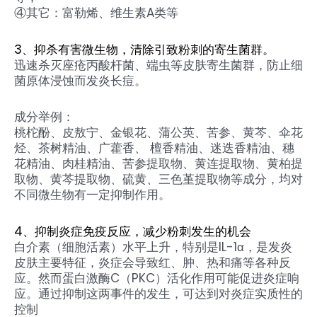
④其它：富勒烯、维生素A类等
3、抑杀有害微生物，清除引致粉刺的寄生菌群。
迅速杀灭座疮丙酸杆菌、端虫等皮肤寄生菌群，防止细
菌原体浸蚀而发炎长痘。
成分举例：
桃柁酚、皮敖宁、金银花、蒲公英、苦参、黄芩、伞花
烃、茶树精油、广藿香、 檀香精油、迷迭香精油、穗
花精油、肉桂精油、苦参提取物、黄连提取物、黄柏提
取物、黄芩提取物、硫黄、三色堇提取物等成分，均对
不同微生物有一定抑制作用。
4、抑制炎症免疫反应，减少粉刺发生的机会
白介素（细胞活素）水平上升，特别是IL-1α，是发炎
皮肤主要特征，炎症会导致红、肿、热和痛等各种反
应。然而蛋白激酶C（PKC）活化作用可能促进炎症响
应。通过抑制这两事件的发生，可达到对炎症实质性的
控制