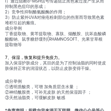
1）通过阻断α-MSH信号传递阻止黑色素过度产生从而
抑制黑色痘印的形成；
2）竞争性抑制酪氨酸酶的作用；
3）防止紫外UVA对痤疮粉刺部位的伤害而导致黑色素
堆积引起的瘢痕。
成分举例
丁香提取物、黄芩提取物、寡肽、烟酰胺、抗坏血酸磷
酸酯钠、鼠李糖舒缓剂(RHAMNOSOFT、光果甘草根
提取物等
7、保湿，恢复和提升免疫力。
加入保湿护肤成分，其目的是为了控制油脂的同时使皮
肤保持正常的润湿状态，以防止皮肤变得干燥。
成分举例
①透明质酸类，可增 加角质层含水量 ；
②神经酰胺类，可补充皮肤 的天然保湿因子 ；
③天然油脂类，可缓解皮肤 敏感
*免责声明：所载内容来源于互联网、微信公众号等公