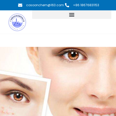
跳
cosoonchem@163.com
+86 18676831153
至
内
容