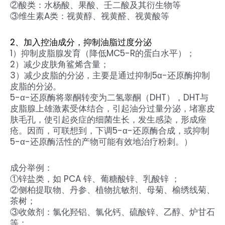
②酸类：水杨酸、果酸、壬二酸及其衍生物等
③维生素A类：视黄醇、视黄醛、视黄酸等
2、加入控油成分，抑制油脂过度分泌
1）抑制皮脂腺发育（降低MC5-R的蛋白水平）；
2）减少皮肤角鲨烯含量；
3）减少皮脂的分泌，主要是通过抑制5α-还原酶抑制
皮脂的分泌。
5-α-还原酶将睾酮转变为二氢睾酮（DHT），DHT与
皮脂腺上雄激素受体结合，引起油分过量分泌，堵塞皮
肤毛孔，使引起炎症的细菌生长，发生感染，形成痤
疮。因而，可联想到，下调5-α-还原酶合成，或抑制
5-α-还原酶活性的产物可能有效地治疗粉刺。）
成分举例：
①锌盐类，如 PCA 锌、葡糖酸锌、乳酸锌 ；
②侧柏提取物、丹参、植物抗敏剂、母菊、榆绣线菊、
茶树；
③收敛剂：氯化羟铝、氯化钙、硫酸锌、乙醇、炉甘石
等；