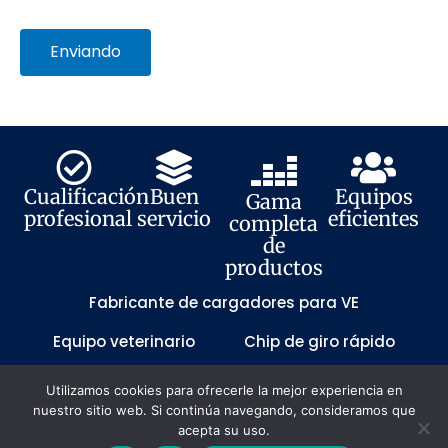
Enviando
Cualificación
Buen
Equipos
Gama
profesional
servicio
eficientes
completa
de
productos
Fabricante de cargadores para VE
Equipo veterinario
Chip de giro rápido
PCB de giro rápido
Utilizamos cookies para ofrecerle la mejor experiencia en
© 2021-2024 Guangzhou Jiexun Technology Development
nuestro sitio web. Si continúa navegando, consideramos que
Co.LTD. Todos los derechos reservados
[粤ICP备2021075290
acepta su uso.
号]
Mapa del sitio
Política de privacidad