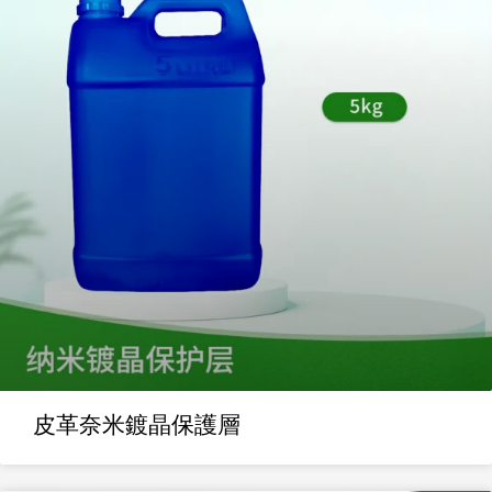
皮革奈米鍍晶保護層