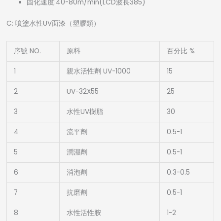
固化速度:40-80m/min(LCD波長385)
C: 噴塗水性UV面漆（塑膠類）
序號 NO.
原料
百分比 %
1
親水活性劑 UV-1000
15
2
UV-32X55
25
3
水性UV樹脂
30
4
流平劑
0.5-1
5
潤濕劑
0.5-1
6
消泡劑
0.3-0.5
7
抗磨劑
0.5-1
8
水性活性胺
1-2