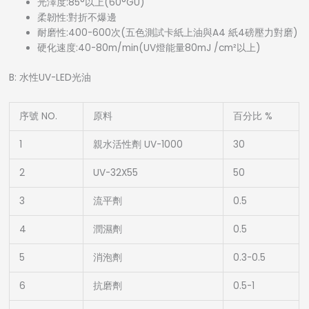
光澤度:85°以上(60°GU)
柔韌性:對折不爆邊
耐磨性:400-600次(五色測試卡紙上油與A4 紙4磅壓力對磨)
硬化速度:40-80m/min(UV燈能量80mJ /cm²以上)
B: 水性UV-LED光油
序號 NO.
原料
百分比 %
1
親水活性劑 UV-1000
30
2
UV-32X55
50
3
流平劑
0.5
4
潤濕劑
0.5
5
消泡劑
0.3-0.5
6
抗磨劑
0.5-1