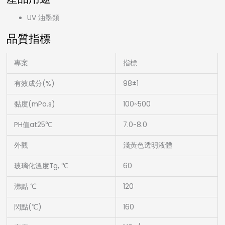
UV 油墨類
品質指標
專案
指標
有效成分(%)
98±1
黏度(mPa.s)
100~500
PH值at25℃
7.0-8.0
外觀
淺黃色透明液體
玻璃化溫度Tg, ℃
60
沸點 ℃
120
閃點(℃)
160