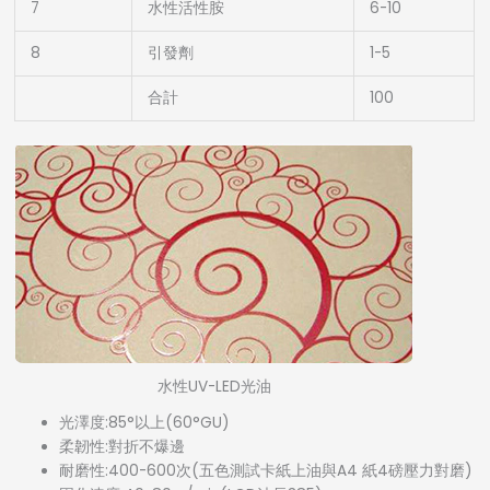
7
水性活性胺
6-10
8
引發劑
1-5
合計
100
水性UV-LED光油
光澤度:85°以上(60°GU)
柔韌性:對折不爆邊
耐磨性:400-600次(五色測試卡紙上油與A4 紙4磅壓力對磨)