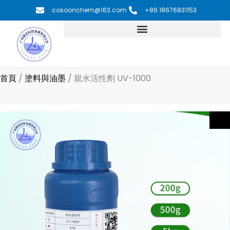
跳
cosoonchem@163.com
+86 18676831153
至
主
要
內
容
首頁
/
塗料與油墨
/
親水活性劑 UV-1000