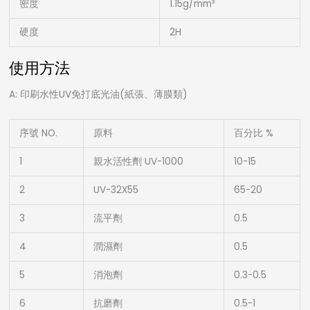
密度
1.15g/mm³
硬度
2H
使用方法
A: 印刷水性UV免打底光油(紙張、薄膜類)
序號 NO.
原料
百分比 %
1
親水活性劑 UV-1000
10-15
2
UV-32X55
65-20
3
流平劑
0.5
4
潤濕劑
0.5
5
消泡劑
0.3-0.5
6
抗磨劑
0.5-1