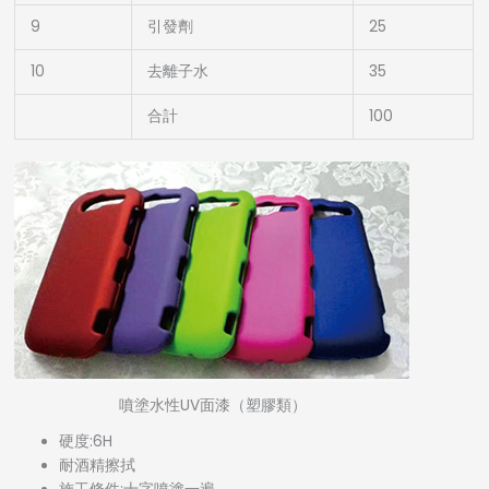
9
引發劑
25
10
去離子水
35
合計
100
噴塗水性UV面漆（塑膠類）
硬度:6H
耐酒精擦拭