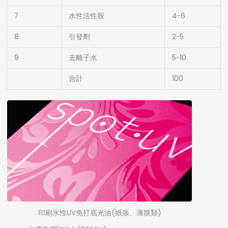
7
水性活性胺
4-6
8
引發劑
2-5
9
去離子水
5-10
合計
100
印刷水性UV免打底光油(紙張、薄膜類)