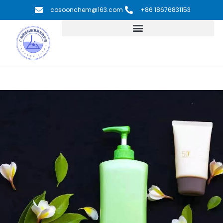
跳
cosoonchem@163.com
+86 18676831153
至
内
容