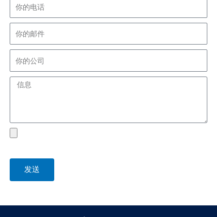
phone
Email
company
Message
file
发送