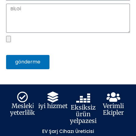
Mesaj
Dosya
gönderme
Mesleki̇
iyi hizmet
Verimli
Eksiksiz
yeterli̇li̇k
Ekipler
ürün
yelpazesi
EV Şarj Cihazı Üreticisi