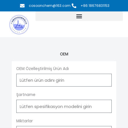
İçeriğe
cosoonchem@163.com
+86 18676831153
atla
OEM
OEM Özelleştirilmiş Ürün Adı
Şartname
Miktarlar