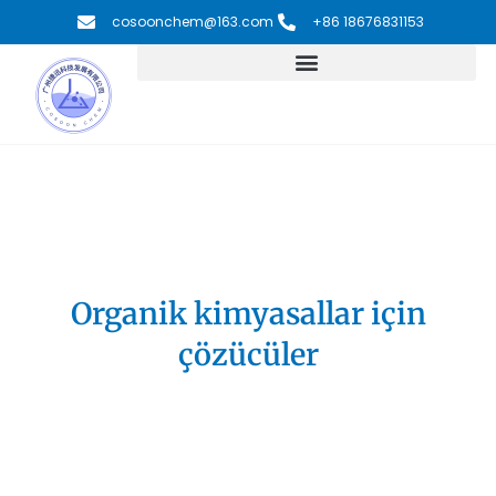
İçeriğe
cosoonchem@163.com
+86 18676831153
atla
Organik kimyasallar için
çözücüler