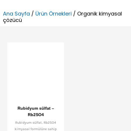
Ana Sayfa
/
Ürün Örnekleri
/ Organik kimyasal
çözücü
Rubidyum sülfat –
Rb2SO4
Rubidyum sülfat, Rb2SO4
kimyasal formülüne sahip