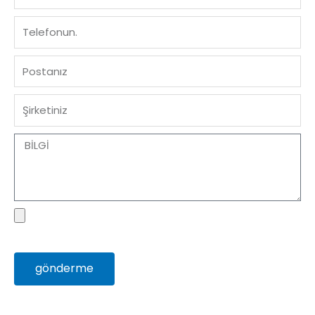
Telefon
E-
posta
Şirket
Mesaj
Dosya
gönderme