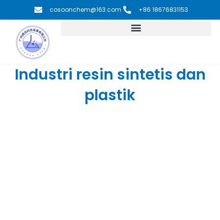
Lewati
cosoonchem@163.com
+86 18676831153
ke
konten
Industri resin sintetis dan
plastik