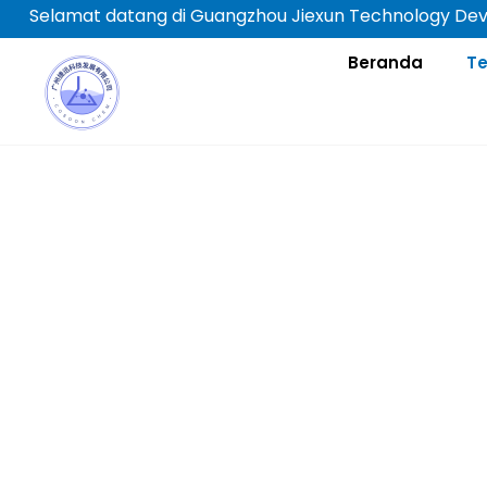
Lewati
Selamat datang di Guangzhou Jiexun Technology Dev
ke
Beranda
T
konten