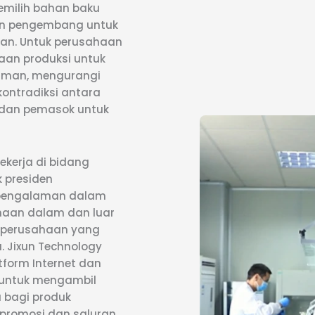
emilih bahan baku
 dan pengembang untuk
an. Untuk perusahaan
an produksi untuk
yaman, mengurangi
ontradiksi antara
 dan pemasok untuk
ekerja di bidang
 presiden
n pengalaman dalam
ahaan dalam dan luar
i perusahaan yang
. Jixun Technology
form Internet dan
, untuk mengambil
 bagi produk
promosi dan saluran