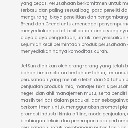
yang cepat. Perusahaan berkomitmen untuk m
terbaru dan paling sesuai bagi para peneliti
mengurangi biaya penelitian dan pengembang
B-end dan C-end untuk mencapai penyempurna
menyediakan paket kecil bahan kimia yang n
biaya biaya pengadaan, untuk menyelesaikan k
sejumlah kecil permintaan produk perusahaan
menyediakan hanya komoditas curah.
JetSun didirikan oleh orang-orang yang telah b
bahan kimia selama bertahun-tahun, termasuk
perusahaan yang memiliki lebih dari 20 tahu
penjualan produk kimia, manajer teknis perus
negeri dan ahli manajemen mutu, serta pendir
masih terlibat dalam produksi, dan sebagainya
berkomitmen untuk menggunakan promosi plat
promosi industri kimia offline, mode penjualan
bimbingan teknis dan penerapan cara pertama
perusahaan untuk membangun publisitas dan 