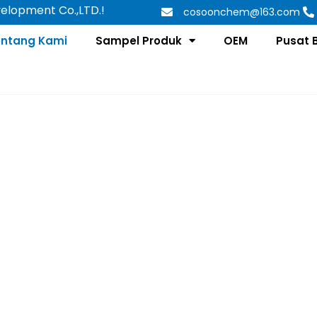
elopment Co.,LTD.!
cosoonchem@163.com
entang Kami
Sampel Produk
OEM
Pusat 
Tentang Kami