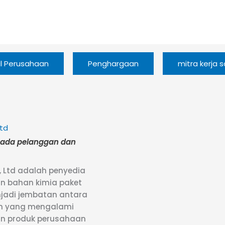
il Perusahaan
Penghargaan
mitra kerja
td
pada pelanggan dan
 Ltd adalah penyedia
n bahan kimia paket
njadi jembatan antara
an yang mengalami
an produk perusahaan