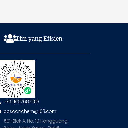
Tim yang Efisien
+86 18676831153
cosoonchem@163.com
501, Blok A, No. 10 Hongguang
Road, Jalan Yunpu, Distrik