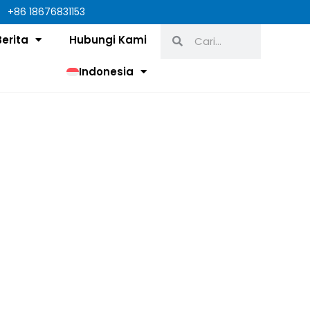
+86 18676831153
Search
Search
Berita
Hubungi Kami
Indonesia