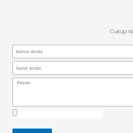
Cukup is
Nama
Surat
Pesan
file