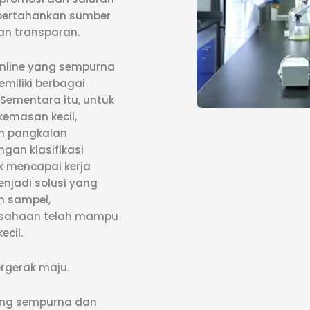
mpertahankan sumber
dan transparan.
online yang sempurna
miliki berbagai
 Sementara itu, untuk
emasan kecil,
n pangkalan
gan klasifikasi
k mencapai kerja
jadi solusi yang
n sampel,
usahaan telah mampu
cil.
rgerak maju.
yang sempurna dan