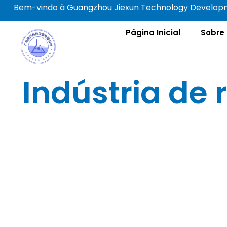
Ir
Bem-vindo à Guangzhou Jiexun Technology Developme
para
o
Página Inicial
Sobre
conteúdo
Indústria de 