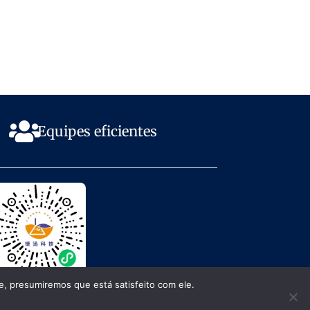
Equipes eficientes
+86 18676831153
e, presumiremos que está satisfeito com ele.
cosoonchem@163.com