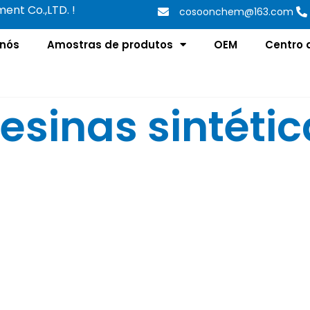
nt Co.,LTD. !
cosoonchem@163.com
 nós
Amostras de produtos
OEM
Centro 
resinas sintétic