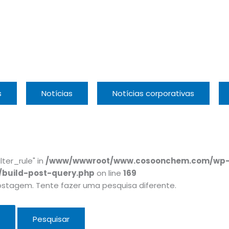
s
Notícias
Notícias corporativas
ter_rule" in
/www/wwwroot/www.cosoonchem.com/wp-co
/build-post-query.php
on line
169
ostagem. Tente fazer uma pesquisa diferente.