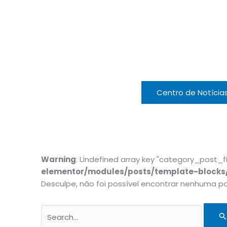
Centro de Notícia
Pesquisar
por:
Warning
: Undefined array key "category_post_fil
elementor/modules/posts/template-blocks
Desculpe, não foi possível encontrar nenhuma p