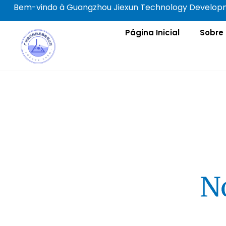
Ir
Bem-vindo à Guangzhou Jiexun Technology Developme
para
o
Página Inicial
Sobre
conteúdo
N