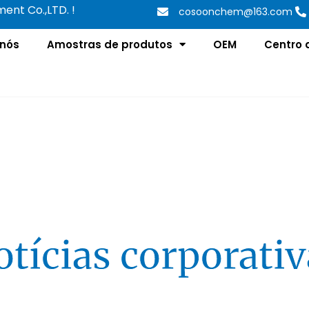
nt Co.,LTD. !
cosoonchem@163.com
 nós
Amostras de produtos
OEM
Centro 
otícias corporativ