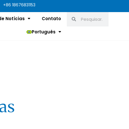
+86 18676831153
Pesquisar
Pesquisar
de Notícias
Contato
Português
as