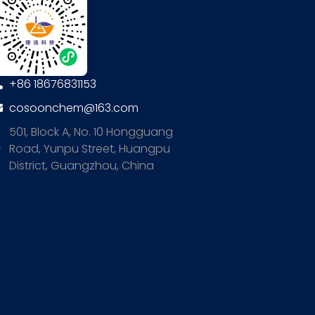
+86 18676831153
cosoonchem@163.com
501, Block A, No. 10 Hongguang
Road, Yunpu Street, Huangpu
District, Guangzhou, China