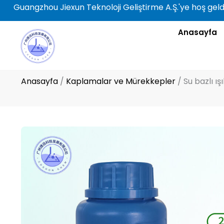
İçeriğe
Guangzhou Jiexun Teknoloji Geliştirme A.Ş.'ye hoş geldi
atla
Anasayfa
Anasayfa
/
Kaplamalar ve Mürekkepler
/
Su bazlı ı