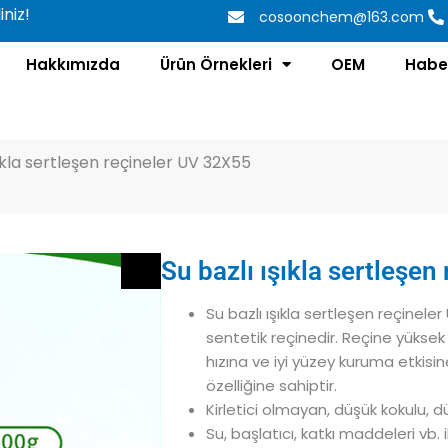
niz!
cosoonchem@163.com
Hakkımızda
Ürün Örnekleri
OEM
Habe
şıkla sertleşen reçineler UV 32X55
Su bazlı ışıkla sertleşe
Su bazlı ışıkla sertleşen reçineler
sentetik reçinedir. Reçine yüksek k
hızına ve iyi yüzey kuruma etkisin
özelliğine sahiptir.
Kirletici olmayan, düşük kokulu, d
Su, başlatıcı, katkı maddeleri vb