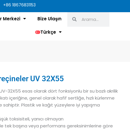
+86 18676831153
Ara
Ara
r Merkezi
Bize Ulaşın
Türkçe
n reçineler UV 32X55
 UV-32X55 esas olarak dört fonksiyonlu bir su bazlı akrilik
atı içeriğine, genel olarak hafif sertliğe, hızlı kürlenme
e sahiptir. Plastik ve kağıt yüzeylere iyi yapışma
üşük toksisiteli, yanıcı olmayan
. ile tek başına veya performans gereksinimlerine göre